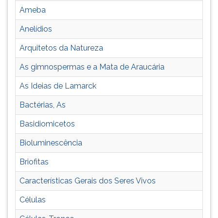
a
TAB
Ameba
molécula
e
até
depois
Anelídios
o
F.
Arquitetos da Natureza
nível
Para
populacional.
pausar
As gimnospermas e a Mata de Araucária
a
leitura
As Ideias de Lamarck
pressione
D
Bactérias, As
(primeira
Basidiomicetos
tecla
à
Bioluminescência
esquerda
do
Briofitas
F),
para
Características Gerais dos Seres Vivos
continuar
Células
pressione
G