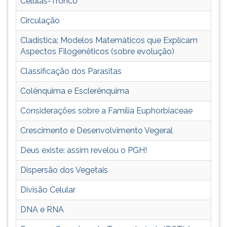
Células-Tronco
(primeira
tecla
Circulação
à
direita
Cladística: Modelos Matemáticos que Explicam
do
Aspectos Filogenêticos (sobre evolução)
F).
Para
Classificação dos Parasitas
ir
Colênquima e Esclerênquima
ao
menu
Considerações sobre a Família Euphorbiaceae
principal
pressione
Crescimento e Desenvolvimento Vegeral
a
tecla
Deus existe: assim revelou o PGH!
J
Dispersão dos Vegetais
e
depois
Divisão Celular
F.
Pressione
DNA e RNA
F
para