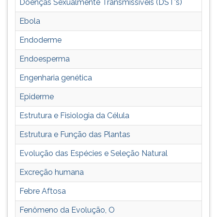
Doenças Sexualmente Transmissíveis (DST's)
ouvir
essa
Ebola
instrução
Endoderme
novamente.
Endoesperma
Engenharia genética
Epiderme
Estrutura e Fisiologia da Célula
Estrutura e Função das Plantas
Evolução das Espécies e Seleção Natural
Excreção humana
Febre Aftosa
Fenômeno da Evolução, O