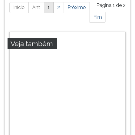
Está
Página 1 de 2
Início
Ant
1
2
Próximo
página
Fim
possui
mais
resultados,
pressione
Veja também
tab
e
ENTER
para
ir
a
próxima
página.