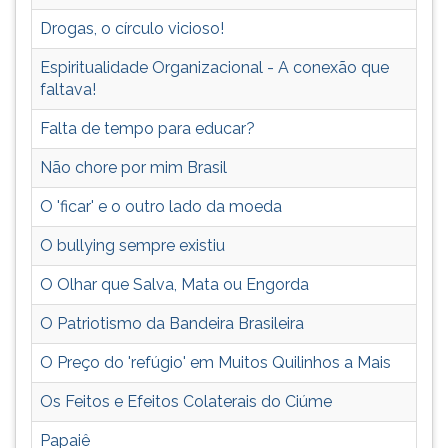
(primeira
Drogas, o círculo vicioso!
tecla
à
Espiritualidade Organizacional - A conexão que
direita
faltava!
do
F).
Falta de tempo para educar?
Para
ir
Não chore por mim Brasil
ao
menu
O 'ficar' e o outro lado da moeda
principal
O bullying sempre existiu
pressione
a
O Olhar que Salva, Mata ou Engorda
tecla
J
O Patriotismo da Bandeira Brasileira
e
depois
O Preço do 'refúgio' em Muitos Quilinhos a Mais
F.
Os Feitos e Efeitos Colaterais do Ciúme
Pressione
F
Papaiê
para