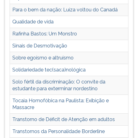
ouvir
Para o bem da nação: Luíza voltou do Canadá
essa
instrução
Qualidade de vida
novamente.
Rafinha Bastos: Um Monstro
Sinais de Desmotivação
Sobre egoísmo e altruísmo
Solidariedade tec(saca)nológica
Solo fértil da discriminação: O convite da
estudante para exterminar nordestino
Tocaia Homofóbica na Paulista: Exibição e
Massacre
Transtorno de Déficit de Atenção em adultos
Transtornos da Personalidade Borderline