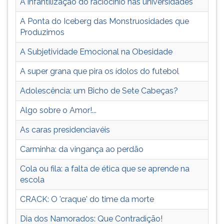
A infantilização do raciocínio nas universidades
preparar
TAB
para
e
A Ponta do Iceberg das Monstruosidades que
o
depois
Produzimos
Vestibular
F.
e
Para
A Subjetividade Emocional na Obesidade
outros
pausar
A super grana que pira os ídolos do futebol
Concursos,
a
Drogadição,
leitura
Adolescência: um Bicho de Sete Cabeças?
a
pressione
Adolescência.
D
Algo sobre o Amor!...
(primeira
tecla
As caras presidenciavéis
à
Carminha: da vingança ao perdão
esquerda
do
Cola ou fila: a falta de ética que se aprende na
F),
escola
para
continuar
CRACK: O 'craque' do time da morte
pressione
G
Dia dos Namorados: Que Contradição!