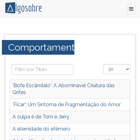
Grandes
Pressione
psicólogos
TAB
e
e
Categoria:
Comportamento
outros
depois
autores
F
escrevem
para
artigos
ouvir
sobre
o
comportamento
conteúdo
'Bofe Escândalo': A Abominável Criatura das
humano.
principal
Grifes
Patriotismo
desta
do
tela.
'Ficar': Um Sintoma de Fragmentação do Amor
Brasil,
Para
A culpa é de Tom e Jerry
Sexualidade
pular
humana,
essa
A eternidade do efêmero
Como
leitura
se
pressione