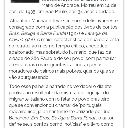
Mário de Andrade. Morreu em 14 de
ouvir
abril de 1935, em São Paulo, aos 34 anos de idade.
essa
instrução
Alcântara Machado teve seu nome definitivamente
novamente.
consagrado com a publicação dos livros de contos
Brás, Bexiga e Barra Funda
(1927) e
Laranja da
China
(1928). A maior característica de sua obra está
no retrato, ao mesmo tempo crítico, anedótico,
apaixonado, mas sobretudo humano, que faz da
cidade de São Paulo e de seu povo, com particular
atenção para os imigrantes italianos, quer os
moradores de bairros mais pobres, quer os que se
vão aburguesando.
Todo esse painel é narrado no verdadeiro dialeto
paulistano resultante da mistura do linguajar do
imigrante italiano com o falar do povo brasileiro,
que se convencionou chamar de "português
macarrônico", já brilhantemente utilizado por Juó
Bananére.
Em Brás, Bexiga e Barra Funda
, o autor
define seus contos como "notícias" e o livro como