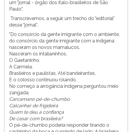
um "jornal - órgão dos ítalo-brasileiros de São
Paulo".
Transcrevemos, a seguir, um trecho do "editorial"
desse "jornal".
"Do consórcio da gente imigrante com o ambiente,
do consórcio da gente imigrante com a indígena
nasceram os novos mamalucos.
Nasceram os intalianinhos.
O Gaetaninho.
A Carmela.
Brasileiros e paulistas. Até bandeirantes.
E o colosso continuou rolando.
No começo a arrogância indígena perguntou meio
zangada:
Carcamano pé-de-chumbo
Calcanhar de frigideira
Quem te deu a confiança
De casar com brasileira?
O pé-de-chumbo poderia responder tirando o
cachimbo da boca e cuspindo de lado: A brasileira,