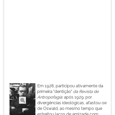
(primeira
tecla
à
direita
do
F).
Para
ir
ao
menu
principal
pressione
a
tecla
J
Em 1928, participou ativamente da
e
primeira "dentição"
da Revista de
depois
Antropofagia
; após 1929, por
F.
divergências ideológicas, afastou-se
Pressione
de Oswald, ao mesmo tempo que
F
estreitou laços de amizade com
para