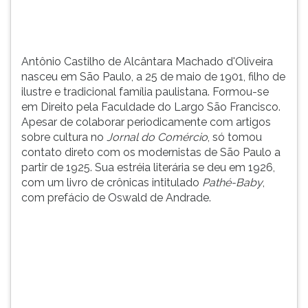
de
TAB
ilustre
e
e
depois
tradicional
F.
Antônio Castilho de Alcântara Machado d'Oliveira
fam&...
Para
nasceu em São Paulo, a 25 de maio de 1901, filho de
pausar
ilustre e tradicional família paulistana. Formou-se
a
em Direito pela Faculdade do Largo São Francisco.
leitura
Apesar de colaborar periodicamente com artigos
pressione
sobre cultura no
Jornal do Comércio
, só tomou
D
contato direto com os modernistas de São Paulo a
(primeira
partir de 1925. Sua estréia literária se deu em 1926,
tecla
com um livro de crônicas intitulado
Pathé-Baby
,
à
com prefácio de Oswald de Andrade.
esquerda
do
F),
para
continuar
pressione
G