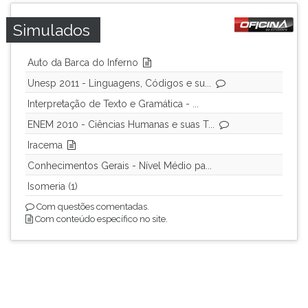
ouvir
Simulados
essa
instrução
novamente.
Auto da Barca do Inferno
Unesp 2011 - Linguagens, Códigos e su...
Interpretação de Texto e Gramática - ...
ENEM 2010 - Ciências Humanas e suas T...
Iracema
Conhecimentos Gerais - Nível Médio pa...
Isomeria (1)
Com questões comentadas.
Com conteúdo específico no site.