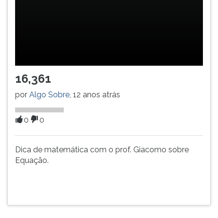
(primeira
tecla
à
direita
do
F).
Para
16,361
ir
ao
por
Algo Sobre
, 12 anos atrás
menu
principal
0
0
pressione
a
tecla
Dica de matemática com o prof. Giacomo sobre
J
Equação.
e
depois
F.
Pressione
F
para