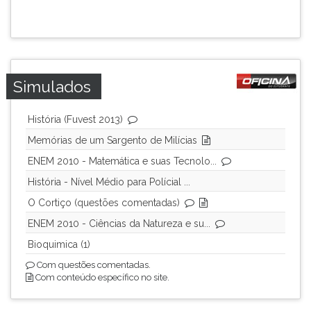
ouvir
essa
instrução
novamente.
Simulados
História (Fuvest 2013)
Memórias de um Sargento de Milícias
ENEM 2010 - Matemática e suas Tecnolo...
História - Nível Médio para Polícial ...
O Cortiço (questões comentadas)
ENEM 2010 - Ciências da Natureza e su...
Bioquimica (1)
Com questões comentadas.
Com conteúdo específico no site.