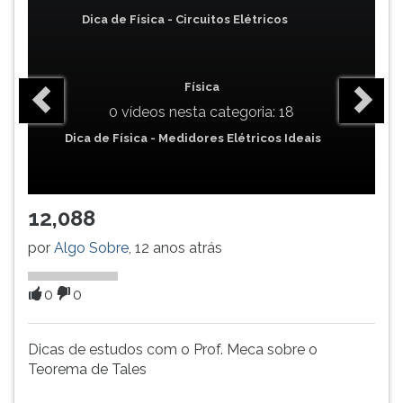
(primeira
Dica de Física - Circuitos Elétricos
tecla
à
direita
do
Física
F).
0 vídeos nesta categoria: 18
Para
Dica de Física - Medidores Elétricos Ideais
ir
ao
menu
principal
12,088
pressione
a
por
Algo Sobre
, 12 anos atrás
tecla
J
0
0
e
depois
F.
Dicas de estudos com o Prof. Meca sobre o
Pressione
Teorema de Tales
F
para