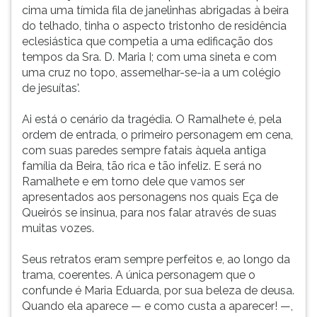
cima uma tímida fila de janelinhas abrigadas à beira
do telhado, tinha o aspecto tristonho de residência
eclesiástica que competia a uma edificação dos
tempos da Sra. D. Maria I; com uma sineta e com
uma cruz no topo, assemelhar-se-ia a um colégio
de jesuítas'.
Ai está o cenário da tragédia. O Ramalhete é, pela
ordem de entrada, o primeiro personagem em cena,
com suas paredes sempre fatais àquela antiga
família da Beira, tão rica e tão infeliz. E será no
Ramalhete e em torno dele que vamos ser
apresentados aos personagens nos quais Eça de
Queirós se insinua, para nos falar através de suas
muitas vozes.
Seus retratos eram sempre perfeitos e, ao longo da
trama, coerentes. A única personagem que o
confunde é Maria Eduarda, por sua beleza de deusa.
Quando ela aparece — e como custa a aparecer! —,