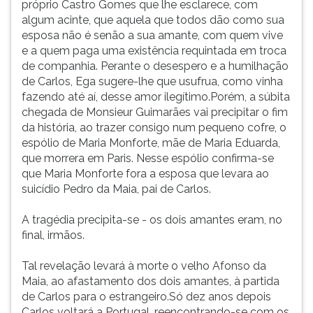
próprio Castro Gomes que lhe esclarece, com
algum acinte, que aquela que todos dão como sua
esposa não é senão a sua amante, com quem vive
e a quem paga uma existência requintada em troca
de companhia. Perante o desespero e a humilhação
de Carlos, Ega sugere-lhe que usufrua, como vinha
fazendo até aí, desse amor ilegítimo.Porém, a súbita
chegada de Monsieur Guimarães vai precipitar o fim
da história, ao trazer consigo num pequeno cofre, o
espólio de Maria Monforte, mãe de Maria Eduarda,
que morrera em Paris. Nesse espólio confirma-se
que Maria Monforte fora a esposa que levara ao
suicídio Pedro da Maia, pai de Carlos.
A tragédia precipita-se - os dois amantes eram, no
final, irmãos.
Tal revelação levará à morte o velho Afonso da
Maia, ao afastamento dos dois amantes, à partida
de Carlos para o estrangeiro.Só dez anos depois
Carlos voltará a Portugal, reencontrando-se com os