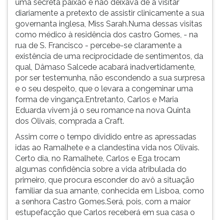
uma secreta paixão e não deixava de a visitar
diariamente a pretexto de assistir clinicamente a sua
governanta inglesa, Miss Sarah.Numa dessas visitas
como médico à residência dos castro Gomes, - na
rua de S. Francisco - percebe-se claramente a
existência de uma reciprocidade de sentimentos, da
qual, Dâmaso Salcede acabará inadvertidamente,
por ser testemunha, não escondendo a sua surpresa
e o seu despeito, que o levara a congeminar uma
forma de vingança.Entretanto, Carlos e Maria
Eduarda vivem já o seu romance na nova Quinta
dos Olivais, comprada a Craft.
Assim corre o tempo dividido entre as apressadas
idas ao Ramalhete e a clandestina vida nos Olivais.
Certo dia, no Ramalhete, Carlos e Ega trocam
algumas confidência sobre a vida atribulada do
primeiro, que procura esconder do avô a situação
familiar da sua amante, conhecida em Lisboa, como
a senhora Castro Gomes.Será, pois, com a maior
estupefacção que Carlos receberá em sua casa o