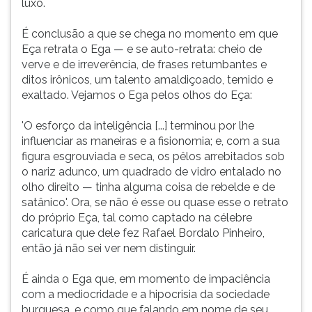
luxo.
É conclusão a que se chega no momento em que
Eça retrata o Ega — e se auto-retrata: cheio de
verve e de irreverência, de frases retumbantes e
ditos irônicos, um talento amaldiçoado, temido e
exaltado. Vejamos o Ega pelos olhos do Eça:
'O esforço da inteligência [...] terminou por lhe
influenciar as maneiras e a fisionomia; e, com a sua
figura esgrouviada e seca, os pêlos arrebitados sob
o nariz adunco, um quadrado de vidro entalado no
olho direito — tinha alguma coisa de rebelde e de
satânico'. Ora, se não é esse ou quase esse o retrato
do próprio Eça, tal como captado na célebre
caricatura que dele fez Rafael Bordalo Pinheiro,
então já não sei ver nem distinguir.
É ainda o Ega que, em momento de impaciência
com a mediocridade e a hipocrisia da sociedade
burguesa, e como que falando em nome de seu