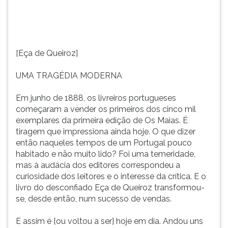
(primeira
tecla
à
direita
do
[Eça de Queiroz]
F).
Para
UMA TRAGÉDIA MODERNA
ir
ao
Em junho de 1888, os livreiros portugueses
menu
começaram a vender os primeiros dos cinco mil
principal
exemplares da primeira edição de Os Maias. É
pressione
tiragem que impressiona ainda hoje. O que dizer
a
então naqueles tempos de um Portugal pouco
tecla
habitado e não muito lido? Foi uma temeridade,
J
mas à audácia dos editores correspondeu a
e
curiosidade dos leitores e o interesse da crítica. E o
depois
livro do desconfiado Eça de Queiroz transformou-
F.
se, desde então, num sucesso de vendas.
Pressione
F
E assim é [ou voltou a ser] hoje em dia. Andou uns
para