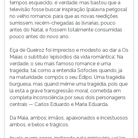
tempos esquecido, é verdade, mas bastou que a
ouvir
televisão fosse buscar inspiração [palavra perigosa]
essa
no velho romance, para que as novas reedições
instrução
sumissem, recém-chegadas às livrarias, pouco
novamente.
antes do Natal, e fossem totalmente consumidas
pouco antes do novo ano.
Eça de Queiroz foi impreciso e modesto ao dar a Os
Maias o subtítulo 'episódios da vida romântica'. Na
verdade, o seu mais famoso romance é uma
tragédia, tal como a entendia Sófocles quando, já
na maturidade, compôs o seu Édipo. Uma tragédia
burguesa, mas quand même uma tragédia, pois que
lá está a grave transgressão moral, cometida em
completa inconsciência por seus dois personagens
centrais — Carlos Eduardo e Maria Eduarda.
Da Maia, ambos; irmãos, apaixonados e incestuosos
ambos, e belos e trágicos.