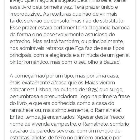
Invejo quem agora, instigado pela minissérie, vai ler
esse livro pela primeira vez. Terá prazer único e
irreproduzível. As releituras que hão de vir, mais
tarde, servirão de consolo, mas não de substituto.
Esse prazer estará certamente na elegância barroca
da forma e no desenvolvimento astucioso do
entrecho. Mas estará também, ou principalmente,
nos admiráveis retratos que Eça faz de seus tipos
principais, com a elegância e a minúcia de um genial
pintor romântico, mas com 'o seu olho à Balzac'.
A começar não por um tipo, mas por uma casa,
mais exatamente a 'casa que os Maias vieram
habitar em Lisboa, no outono de 1875', que surge,
penumbrosa e prenunciadora, logo na primeira frase
do livro, e que era conhecida como a casa do
ramalhete 'ou, mais simplesmente, o Ramalhete'.
Então, lemos, já encantados: 'Apesar deste fresco
nome de vivenda campestre, o Ramalhete, sombrio
casarão de paredes severas, com um renque de
estreitas janelas de ferro no primeiro andar, e por