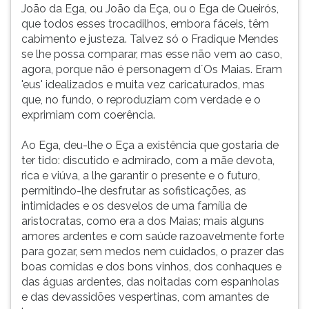
João da Ega, ou João da Eça, ou o Ega de Queirós,
que todos esses trocadilhos, embora fáceis, têm
cabimento e justeza. Talvez só o Fradique Mendes
se lhe possa comparar, mas esse não vem ao caso,
agora, porque não é personagem d´Os Maias. Eram
'eus' idealizados e muita vez caricaturados, mas
que, no fundo, o reproduziam com verdade e o
exprimiam com coerência.
Ao Ega, deu-lhe o Eça a existência que gostaria de
ter tido: discutido e admirado, com a mãe devota,
rica e viúva, a lhe garantir o presente e o futuro,
permitindo-lhe desfrutar as sofisticações, as
intimidades e os desvelos de uma família de
aristocratas, como era a dos Maias; mais alguns
amores ardentes e com saúde razoavelmente forte
para gozar, sem medos nem cuidados, o prazer das
boas comidas e dos bons vinhos, dos conhaques e
das águas ardentes, das noitadas com espanholas
e das devassidões vespertinas, com amantes de