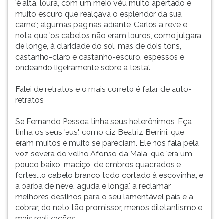
'é alta, loura, com um meio véu muito apertado e
muito escuro que realçava o esplendor da sua
carne'; algumas páginas adiante, Carlos a revê e
nota que 'os cabelos não eram louros, como julgara
de longe, à claridade do sol, mas de dois tons,
castanho-claro e castanho-escuro, espessos e
ondeando ligeiramente sobre a testa'.
Falei de retratos e o mais correto é falar de auto-
retratos.
Se Fernando Pessoa tinha seus heterônimos, Eça
tinha os seus 'eus', como diz Beatriz Berrini, que
eram muitos e muito se pareciam. Ele nos fala pela
voz severa do velho Afonso da Maia, que 'era um
pouco baixo, maciço, de ombros quadrados e
fortes...o cabelo branco todo cortado à escovinha, e
a barba de neve, aguda e longa', a reclamar
melhores destinos para o seu lamentável país e a
cobrar, do neto tão promissor, menos diletantismo e
mais realizações.