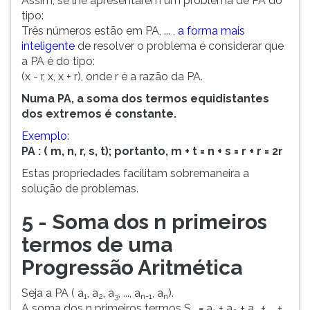
Assim, se lhe apresentarem um problema de PA do
tipo:
Três números estão em PA, ... ,
a forma mais
inteligente
de resolver o problema é considerar que
a PA é do tipo:
(x - r, x, x + r), onde r é a razão da PA.
Numa PA, a soma dos termos equidistantes
dos extremos é constante.
Exemplo:
PA : ( m, n, r, s, t); portanto, m + t = n + s = r + r = 2r
Estas propriedades facilitam sobremaneira a
solução de problemas.
5 - Soma dos n primeiros
termos de uma
Progressão Aritmética
Seja a PA ( a
, a
, a
, ..., a
, a
).
1
2
3
n-1
n
A soma dos n primeiros termos S
= a
+ a
+ a
+ ... +