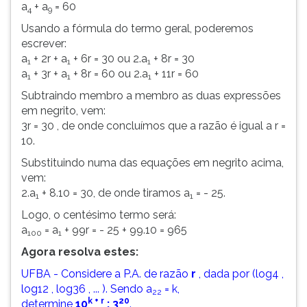
a
+ a
= 60
4
9
Usando a fórmula do termo geral, poderemos
escrever:
a
+ 2r + a
+ 6r = 30 ou 2.a
+ 8r = 30
1
1
1
a
+ 3r + a
+ 8r = 60 ou 2.a
+ 11r = 60
1
1
1
Subtraindo membro a membro as duas expressões
em negrito, vem:
3r = 30 , de onde concluímos que a razão é igual a r =
10.
Substituindo numa das equações em negrito acima,
vem:
2.a
+ 8.10 = 30, de onde tiramos a
= - 25.
1
1
Logo, o centésimo termo será:
a
= a
+ 99r = - 25 + 99.10 = 965
100
1
Agora resolva estes:
UFBA - Considere a P.A. de razão
r
, dada por (log4 ,
log12 , log36 , ... ). Sendo a
= k,
22
k + r
20
determine
10
: 3
.