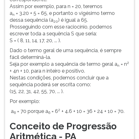
Assim por exemplo, para n = 20, teremos
a
= 3.20 + 5 = 65, e portanto o vigésimo termo
n
dessa sequência (a
) é igual a 65.
20
Prosseguindo com esse raciocínio, podemos
escrever toda a sequência S que seria:
S = ( 8, 11, 14, 17, 20, ... ).
Dado o termo geral de uma sequência, é sempre
fácil determiná-la.
2
Seja por exemplo a sequência de termo geral a
= n
n
+ 4n + 10, para n inteiro e positivo.
Nestas condições, podemos concluir que a
sequência poderá ser escrita como:
(15, 22, 31, 42, 55, 70, ... ).
Por exemplo:
2
a
= 70 porque a
= 6
+ 4.6 + 10 = 36 + 24 + 10 = 70.
6
6
Conceito de Progressão
Aritmética - PA