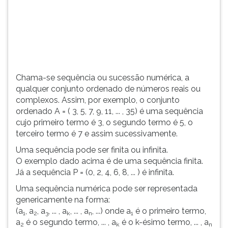
(primeira
tecla
à
direita
do
F).
Para
Chama-se sequência ou sucessão numérica, a
ir
qualquer conjunto ordenado de números reais ou
ao
complexos. Assim, por exemplo, o conjunto
menu
ordenado A = ( 3, 5, 7, 9, 11, ... , 35) é uma sequência
principal
cujo primeiro termo é 3, o segundo termo é 5, o
pressione
terceiro termo é 7 e assim sucessivamente.
a
tecla
Uma sequência pode ser finita ou infinita.
J
O exemplo dado acima é de uma sequência finita.
e
Já a sequência P = (0, 2, 4, 6, 8, ... ) é infinita.
depois
Uma sequência numérica pode ser representada
F.
genericamente na forma:
Pressione
(a
, a
, a
, ... , a
, ... , a
, ...) onde a
é o primeiro termo,
1
2
3
k
n
1
F
a
é o segundo termo, ... , a
é o k-ésimo termo, ... , a
2
k
n
para