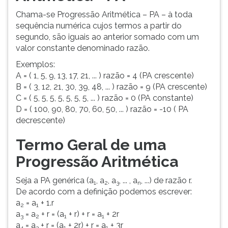
Chama-se Progressão Aritmética – PA – à toda
sequência numérica cujos termos a partir do
segundo, são iguais ao anterior somado com um
valor constante denominado razão.
Exemplos:
A = ( 1, 5, 9, 13, 17, 21, ... ) razão = 4 (PA crescente)
B = ( 3, 12, 21, 30, 39, 48, ... ) razão = 9 (PA crescente)
C = ( 5, 5, 5, 5, 5, 5, 5, ... ) razão = 0 (PA constante)
D = ( 100, 90, 80, 70, 60, 50, ... ) razão = -10 ( PA
decrescente)
Termo Geral de uma
Progressão Aritmética
Seja a PA genérica (a
, a
, a
, ... , a
, ...) de razão r.
1
2
3
n
De acordo com a definição podemos escrever:
a
= a
+ 1.r
2
1
a
= a
+ r = (a
+ r) + r = a
+ 2r
3
2
1
1
a
= a
+ r = (a
+ 2r) + r = a
+ 3r
4
3
1
1