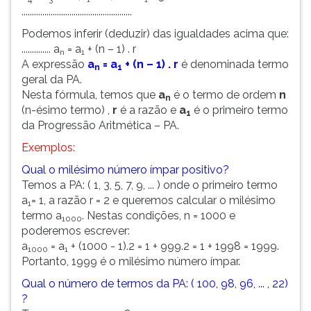
.....................................................
Podemos inferir (deduzir) das igualdades acima que:
.............. a
= a
+ (n – 1) . r
n
1
A expressão
a
= a
+ (n – 1) . r
é denominada termo
n
1
geral da PA.
Nesta fórmula, temos que
a
é o termo de ordem
n
n
(n-ésimo termo) ,
r
é a razão e
a
é o primeiro termo
1
da Progressão Aritmética – PA.
Exemplos:
Qual o milésimo número ímpar positivo?
Temos a PA: ( 1, 3, 5, 7, 9, ... ) onde o primeiro termo
a
= 1, a razão r = 2 e queremos calcular o milésimo
1
termo a
. Nestas condições, n = 1000 e
1000
poderemos escrever:
a
= a
+ (1000 - 1).2 = 1 + 999.2 = 1 + 1998 = 1999.
1000
1
Portanto, 1999 é o milésimo número ímpar.
Qual o número de termos da PA: ( 100, 98, 96, ... , 22)
?