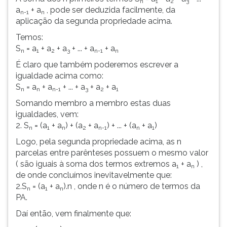
n
1
2
3
a
+ a
, pode ser deduzida facilmente, da
n-1
n
aplicação da segunda propriedade acima.
Temos:
S
= a
+ a
+ a
+ ... + a
+ a
n
1
2
3
n-1
n
É claro que também poderemos escrever a
igualdade acima como:
S
= a
+ a
+ ... + a
+ a
+ a
n
n
n-1
3
2
1
Somando membro a membro estas duas
igualdades, vem:
2. S
= (a
+ a
) + (a
+ a
) + ... + (a
+ a
)
n
1
n
2
n-1
n
1
Logo, pela segunda propriedade acima, as n
parcelas entre parênteses possuem o mesmo valor
( são iguais à soma dos termos extremos a
+ a
) ,
1
n
de onde concluímos inevitavelmente que:
2.S
= (a
+ a
).n , onde n é o número de termos da
n
1
n
PA.
Daí então, vem finalmente que: