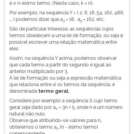
é o n-ésimo termo. (Neste caso, k < n).
ouvir
Por exemplo, na sequência Y = ( 2, 6, 18, 54, 162, 486,
essa
... ) podemos dizer que a
= 18, a
= 162, etc.
instrução
3
5
novamente.
São de particular interesse, as sequências cujos
termos obedecem a uma lei de formação, ou seja é
possível escrever uma relação matemática entre
eles.
Assim, na sequência Y acima, podemos observar
que cada termo a partir do segundo é igual ao
anterior multiplicado por 3.
A lei de formação ou seja a expressão matemática
que relaciona entre si os termos da sequência, é
denominada
termo geral.
Considere por exemplo a sequência S cujo termo
geral seja dado por a
= 3n + 5, onde n é um número
n
natural não nulo.
Observe que atribuindo-se valores para n,
obteremos o termo a
(n - ésimo termo)
n
correspondente.