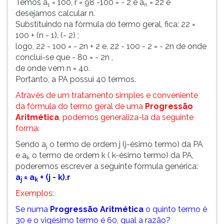
Temos a
= 100, r = 98 -100 = - 2 e a
= 22 e
1
n
desejamos calcular n.
Substituindo na fórmula do termo geral, fica: 22 =
100 + (n - 1). (- 2) ;
logo, 22 - 100 = - 2n + 2 e, 22 - 100 - 2 = - 2n de onde
conclui-se que - 80 = - 2n ,
de onde vem n = 40.
Portanto, a PA possui 40 termos.
Através de um tratamento simples e conveniente
da fórmula do termo geral de uma
Progressão
Aritmética
, podemos generaliza-la da seguinte
forma:
Sendo a
o termo de ordem j (j-ésimo termo) da PA
j
e a
o termo de ordem k ( k-ésimo termo) da PA,
k
poderemos escrever a seguinte fórmula genérica:
a
= a
+ (j - k).r
j
k
Exemplos:
Se numa
Progressão Aritmética
o quinto termo é
30 e o vigésimo termo é 60, qual a razão?