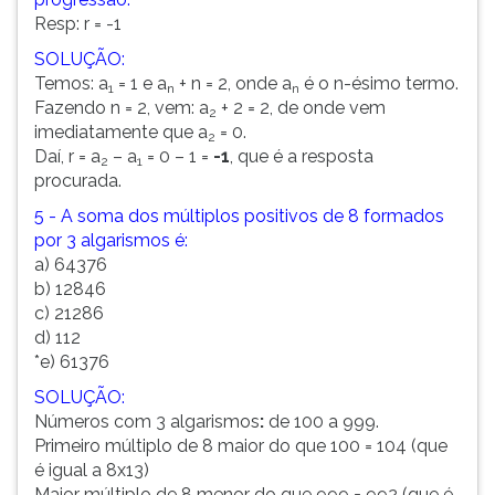
Resp: r = -1
SOLUÇÃO:
Temos: a
= 1 e a
+ n = 2, onde a
é o n-ésimo termo.
1
n
n
Fazendo n = 2, vem: a
+ 2 = 2, de onde vem
2
imediatamente que a
= 0.
2
Daí, r = a
– a
= 0 – 1 =
-1
, que é a resposta
2
1
procurada.
5 - A soma dos múltiplos positivos de 8 formados
por 3 algarismos é:
a) 64376
b) 12846
c) 21286
d) 112
*e) 61376
SOLUÇÃO:
Números com 3 algarismos
:
de 100 a 999.
Primeiro múltiplo de 8 maior do que 100 = 104 (que
é igual a 8x13)
Maior múltiplo de 8 menor do que 999 = 992 (que é