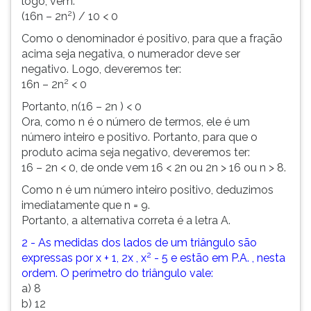
logo, vem:
2
(16n – 2n
) / 10 < 0
Como o denominador é positivo, para que a fração
acima seja negativa, o numerador deve ser
negativo. Logo, deveremos ter:
2
16n – 2n
< 0
Portanto, n(16 – 2n ) < 0
Ora, como n é o número de termos, ele é um
número inteiro e positivo. Portanto, para que o
produto acima seja negativo, deveremos ter:
16 – 2n < 0, de onde vem 16 < 2n ou 2n > 16 ou n > 8.
Como n é um número inteiro positivo, deduzimos
imediatamente que n = 9.
Portanto, a alternativa correta é a letra A.
2 - As medidas dos lados de um triângulo são
2
expressas por x + 1, 2x , x
- 5 e estão em P.A. , nesta
ordem. O perímetro do triângulo vale:
a) 8
b) 12