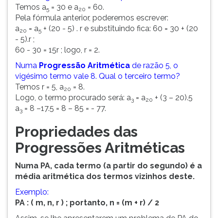
Temos a
= 30 e a
= 60.
5
20
Pela fórmula anterior, poderemos escrever:
a
= a
+ (20 - 5) . r e substituindo fica: 60 = 30 + (20
20
5
- 5).r ;
60 - 30 = 15r ; logo, r = 2.
Numa
Progressão Aritmética
de razão 5, o
vigésimo termo vale 8. Qual o terceiro termo?
Temos r = 5, a
= 8.
20
Logo, o termo procurado será: a
= a
+ (3 – 20).5
3
20
a
= 8 –17.5 = 8 – 85 = - 77.
3
Propriedades das
Progressões Aritméticas
Numa PA, cada termo (a partir do segundo) é a
média aritmética dos termos vizinhos deste.
Exemplo:
PA : ( m, n, r ) ; portanto, n = (m + r) / 2