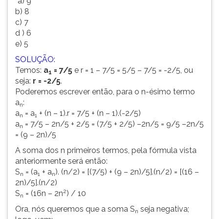
*a) 9
b) 8
c) 7
d ) 6
e) 5
SOLUÇÃO:
Temos:
a
= 7/5
e r = 1 – 7/5 = 5/5 – 7/5 = -2/5, ou
1
seja:
r = -2/5
.
Poderemos escrever então, para o n-ésimo termo
a
:
n
a
= a
+ (n – 1).r = 7/5 + (n – 1).(-2/5)
n
1
a
= 7/5 – 2n/5 + 2/5 = (7/5 + 2/5) –2n/5 = 9/5 –2n/5
n
= (9 – 2n)/5
A soma dos n primeiros termos, pela fórmula vista
anteriormente será então:
S
= (a
+ a
). (n/2) = [(7/5) + (9 – 2n)/5].(n/2) = [(16 –
n
1
n
2n)/5].(n/2)
2
S
= (16n – 2n
) / 10
n
Ora, nós queremos que a soma S
seja negativa;
n