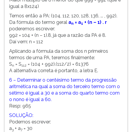
igual a 8x124)
Temos então a PA: (104, 112, 120, 128, 136, ... , 992).
Da fórmula do termo geral
a
= a
+ (n – 1) . r
n
1
poderemos escrever:
992 = 104 + (n – 1).8, já que a razão da PA é 8.
Daí vem: n = 112
Aplicando a fórmula da soma dos n primeiros
termos de uma PA, teremos finalmente:
S
= S
= (104 + 992).(112/2) = 61376
n
112
A alternativa correta é portanto, a letra E.
6 – Determinar o centésimo termo da progressão
aritmética na qual a soma do terceiro termo com o
sétimo é igual a 30 e a soma do quarto termo com
o nono é igual a 60.
Resp: 965
SOLUÇÃO:
Podemos escrever:
a
+ a
= 30
3
7