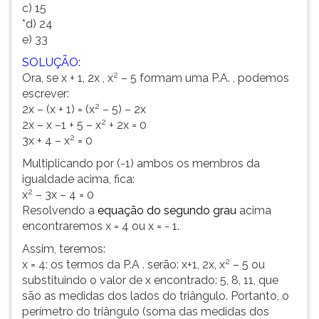
c) 15
*d) 24
e) 33
SOLUÇÃO:
2
Ora, se x + 1, 2x , x
– 5 formam uma P.A. , podemos
escrever:
2
2x – (x + 1) = (x
– 5) – 2x
2
2x – x –1 + 5 – x
+ 2x = 0
2
3x + 4 – x
= 0
Multiplicando por (-1) ambos os membros da
igualdade acima, fica:
2
x
– 3x – 4 = 0
Resolvendo a
equação do segundo grau
acima
encontraremos x = 4 ou x = - 1.
Assim, teremos:
2
x = 4: os termos da P.A . serão: x+1, 2x, x
– 5 ou
substituindo o valor de x encontrado: 5, 8, 11, que
são as medidas dos lados do triângulo. Portanto, o
perímetro do triângulo (soma das medidas dos