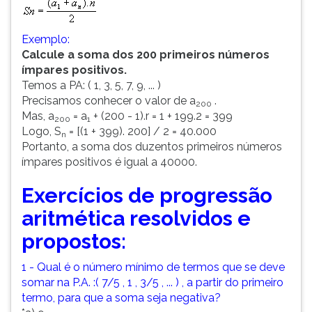
Exemplo:
Calcule a soma dos 200 primeiros números
ímpares positivos.
Temos a PA: ( 1, 3, 5, 7, 9, ... )
Precisamos conhecer o valor de a
.
200
Mas, a
= a
+ (200 - 1).r = 1 + 199.2 = 399
200
1
Logo, S
= [(1 + 399). 200] / 2 = 40.000
n
Portanto, a soma dos duzentos primeiros números
ímpares positivos é igual a 40000.
Exercícios de
progressão
aritmética
resolvidos e
propostos:
1 - Qual é o número mínimo de termos que se deve
somar na P.A. :( 7/5 , 1 , 3/5 , ... ) , a partir do primeiro
termo, para que a soma seja negativa?