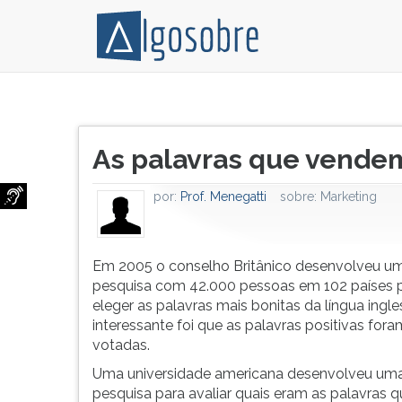
Em
Pressione
2005
TAB
Título
o
e
As palavras que vende
do
conselho
depois
artigo:
Britânico
F
por:
Prof. Menegatti
sobre:
Marketing
desenvolveu
para
uma
ouvir
pesquisa
o
com
conteúdo
Em 2005 o conselho Britânico desenvolveu u
42.000
principal
pesquisa com 42.000 pessoas em 102 países 
pessoas
desta
eleger as palavras mais bonitas da língua ingle
em
tela.
interessante foi que as palavras positivas for
102
Para
votadas.
países
pular
Uma universidade americana desenvolveu um
para
essa
pesquisa para avaliar quais eram as palavras 