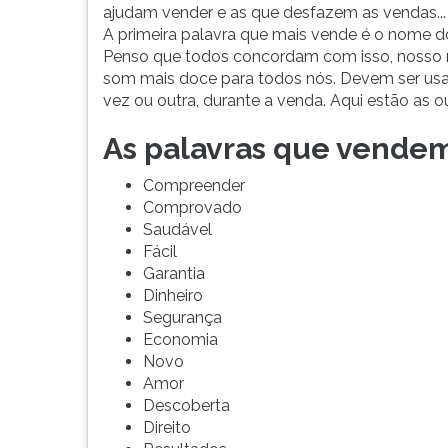
eleger
leitura
ajudam vender e as que desfazem as vendas...
as
pressione
A primeira palavra que mais vende é o nome do
palavras
TAB
Penso que todos concordam com isso, nosso
mais
e
som mais doce para todos nós. Devem ser u
bonitas
depois
vez ou outra, durante a venda. Aqui estão as ou
da
F.
lí...
Para
As palavras que vende
pausar
a
Compreender
leitura
Comprovado
pressione
Saudável
D
Fácil
(primeira
Garantia
tecla
Dinheiro
à
Segurança
esquerda
Economia
do
Novo
F),
Amor
para
Descoberta
continuar
Direito
pressione