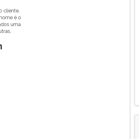
 cliente.
 nome é o
sados uma
tras.
m