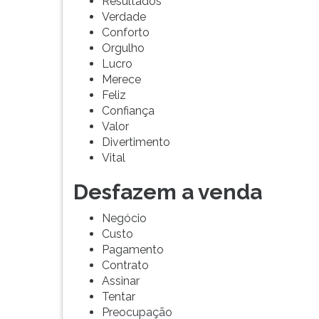
Resultados
G
Verdade
(primeira
Conforto
tecla
Orgulho
à
Lucro
direita
Merece
do
Feliz
F).
Confiança
Para
Valor
ir
Divertimento
ao
Vital
menu
principal
Desfazem a venda
pressione
a
Negócio
tecla
Custo
J
Pagamento
e
Contrato
depois
Assinar
F.
Tentar
Pressione
Preocupação