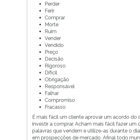
F
Perder
para
Ferir
ouvir
Comprar
essa
Morte
instrução
Ruim
novamente.
Vender
Vendido
Preço
Decisão
Rigoroso
Difícil
Obrigação
Responsável
Falhar
Compromiso
Fracasso
É mais fácil um cliente aprovar um acordo do 
investir a comprar. Acham mais fácil fazer 
palavras que vendem e utilize-as durante o di
em prospecções de mercado. Afinal todo mund