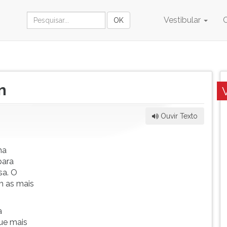
Vestibular
m
Ouvir Texto
ma
para
sa. O
am as mais
a
que mais