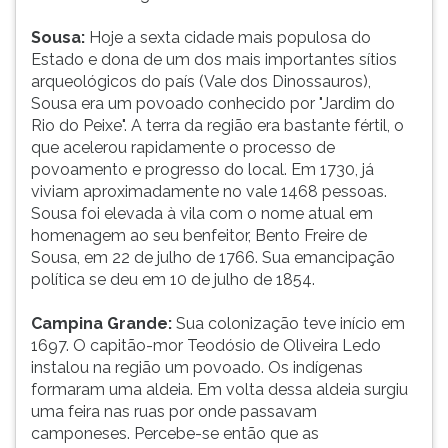
(primeira
tecla
Sousa:
Hoje a sexta cidade mais populosa do
à
Estado e dona de um dos mais importantes sítios
direita
arqueológicos do país (Vale dos Dinossauros),
do
Sousa era um povoado conhecido por "Jardim do
F).
Rio do Peixe". A terra da região era bastante fértil, o
Para
que acelerou rapidamente o processo de
ir
povoamento e progresso do local. Em 1730, já
ao
viviam aproximadamente no vale 1468 pessoas.
menu
Sousa foi elevada à vila com o nome atual em
principal
homenagem ao seu benfeitor, Bento Freire de
pressione
Sousa, em 22 de julho de 1766. Sua emancipação
a
política se deu em 10 de julho de 1854.
tecla
J
Campina Grande:
Sua colonização teve início em
e
1697. O capitão-mor Teodósio de Oliveira Ledo
depois
instalou na região um povoado. Os indígenas
F.
formaram uma aldeia. Em volta dessa aldeia surgiu
Pressione
uma feira nas ruas por onde passavam
F
camponeses. Percebe-se então que as
para