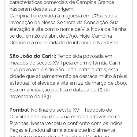
características comerciais de Campina Grande
ouvir
nasceram desde sua origem.
essa
Campina foi elevada à freguesia em 1769, sob a
instrução
invocação de Nossa Senhora da Conceição. Sua
novamente.
elevação à vila com o nome de Vila Nova da Rainha
se deu em 20 de abril de 1790. Hoje, Campina
Grande é a maior cidade do interior do Nordeste.
São João do Cariri:
Tendo sida povoada em
meados do século XVII pela enorme família Cariri
que povoava o sítio São João, entre outros, esta
cidade que atualmente não se destaca muito à nível
estadual foi elevada à vila em 22 de março de 1800.
Sua emancipação política é datada de 15 de
novembro de 1831.
Pombal
: No final do século XVII, Teodósio de
Oliveira Ledo realizou uma entrada através do rio
Piranhas. Nesta venceu o confronto com os índios
Pegas e fundou ali uma aldeia que inicialmente
recebeu o nome do rio (Piranhas). Devido ao