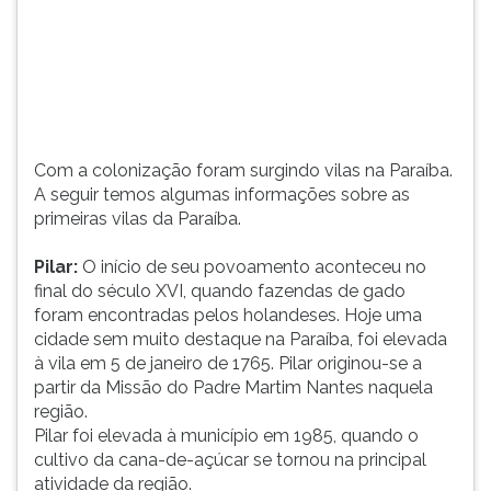
da
TAB
P...
e
depois
F.
Para
pausar
a
Com a colonização foram surgindo vilas na Paraíba.
leitura
A seguir temos algumas informações sobre as
pressione
primeiras vilas da Paraíba.
D
(primeira
Pilar:
O início de seu povoamento aconteceu no
tecla
final do século XVI, quando fazendas de gado
à
foram encontradas pelos holandeses. Hoje uma
esquerda
cidade sem muito destaque na Paraíba, foi elevada
do
à vila em 5 de janeiro de 1765. Pilar originou-se a
F),
partir da Missão do Padre Martim Nantes naquela
para
região.
continuar
Pilar foi elevada à município em 1985, quando o
pressione
cultivo da cana-de-açúcar se tornou na principal
G
atividade da região.