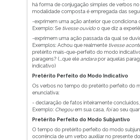
F
há forma de conjugação simples de verbos no 
para
modalidade composta é empregada das segui
ouvir
-exprimem uma ação anterior que condiciona 
essa
Exemplo: Se
tivesse ouvido
o que diz a experiê
instrução
novamente.
-exprimem uma ação passada da qual se duvida
Exemplos: Achou que realmente
tivesse acon
pretérito mais-que-perfeito do modo indicativo
paragens? (...que ele
andara
por aquelas parag
indicativo)
Pretérito Perfeito do Modo Indicativo
Os verbos no tempo do pretérito perfeito do m
enunciativa:
- declaração de fatos inteiramente concluídos
Exemplo:
Chegou
em sua casa,
foi
ao seu quar
Pretérito Perfeito do Modo Subjuntivo
O tempo do pretérito perfeito do modo subjunt
ocorrência de um verbo auxiliar no presente do