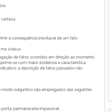
tos,
 certeza
primir a consequência inevitável de um fato
o me
irritava
.
longação de fatos ocorridos em direção ao momento
xprime-se com maior evidência a característica
indicativo: a descrição de fatos passados não
do modo subjuntivo são empregados das seguintes
 porta, permaneceria impassível.