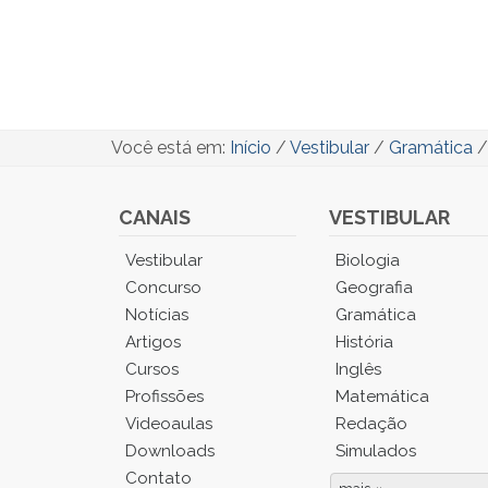
Você está em:
Início
/
Vestibular
/
Gramática
CANAIS
VESTIBULAR
Você
Vestibular
Biologia
está
Concurso
Geografia
no
Notícias
Gramática
Menu
Artigos
História
Principal.
Cursos
Inglês
Pressione
TAB
Profissões
Matemática
e
Videoaulas
Redação
depois
Downloads
Simulados
F
Contato
para