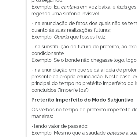
prosseguindo;
utilizado
leitura
Exemplo: Eu
cantava
em voz baixa, e
fazia
ges
para
pressione
regendo uma sinfonia invisível.
os
TAB
seguintes
e
- na enunciação de fatos dos quais não se tem
fins:
depois
quanto às suas realizações futuras;
F.
Exemplo:
Queria
que fosses feliz.
Para
- na substituição do futuro do pretérito, ao ex
pausar
condicionante;
a
Exemplo: Se o bonde não chegasse logo, log
leitura
pressione
- na enunciação em que se dá a ideia de pro
D
presente da própria enunciação. Neste caso, e
(primeira
principal do tempo no pretérito imperfeito do 
tecla
concluídos ("imperfeitos").
à
Pretérito Imperfeito do Modo Subjuntivo
esquerda
do
Os verbos no tempo do pretérito imperfeito 
F),
maneiras:
para
-tendo valor de passado:
continuar
Exemplo: Mesmo que a saudade
batesse
a sua
pressione