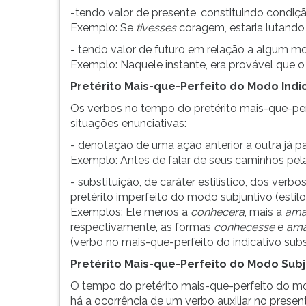
G
-tendo valor de presente, constituindo condiç
(primeira
Exemplo: Se
tivesses
coragem, estaria lutando 
tecla
- tendo valor de futuro em relação a algum m
à
Exemplo: Naquele instante, era provável que
direita
do
Pretérito Mais-que-Perfeito do Modo Indi
F).
Os verbos no tempo do pretérito mais-que-perf
Para
situações enunciativas:
ir
- denotação de uma ação anterior a outra já p
ao
Exemplo: Antes de falar de seus caminhos pela
menu
principal
- substituição, de caráter estilístico, dos verb
pressione
pretérito imperfeito do modo subjuntivo (estil
a
Exemplos: Ele menos a
conhecera
, mais a
am
tecla
respectivamente, as formas
conhecesse
e
ama
J
(verbo no mais-que-perfeito do indicativo subst
e
Pretérito Mais-que-Perfeito do Modo Subj
depois
F.
O tempo do pretérito mais-que-perfeito do mo
Pressione
há a ocorrência de um verbo auxiliar no present