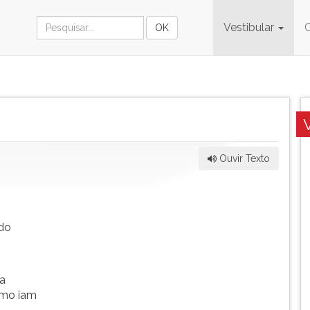
Vestibular
Ouvir Texto
odo
a
omo iam