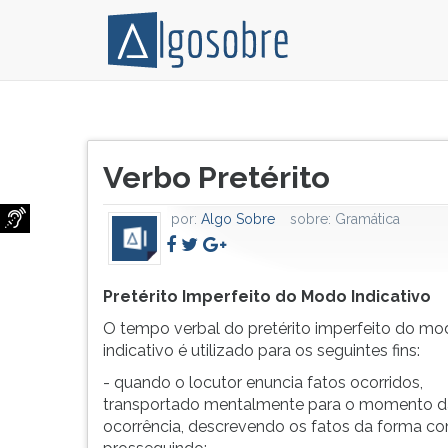
Pretérito
Pressione
Imperfeito
TAB
Título
do
e
Verbo Pretérito
do
Modo
depois
artigo:
Indicativo:
F
por:
Algo Sobre
sobre:
Gramática
O
para
tempo
ouvir
verbal
o
do
conteúdo
Pretérito Imperfeito do Modo Indicativo
pretérito
principal
O tempo verbal do pretérito imperfeito do m
imperfeito
desta
indicativo é utilizado para os seguintes fins:
do
tela.
- quando o locutor enuncia fatos ocorridos,
modo
Para
transportado mentalmente para o momento d
indicativo
pular
ocorrência, descrevendo os fatos da forma c
é
essa