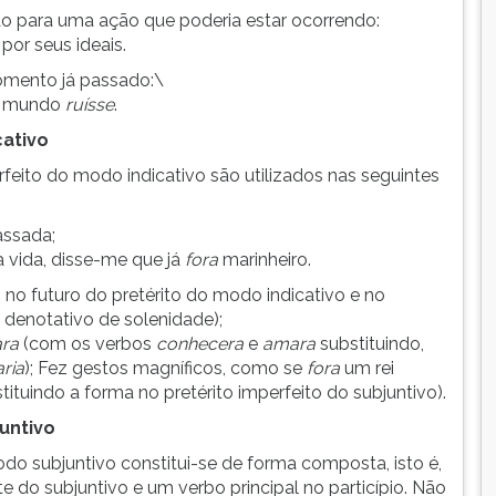
ão para uma ação que poderia estar ocorrendo:
por seus ideais.
omento já passado:\
 o mundo
ruísse
.
cativo
eito do modo indicativo são utilizados nas seguintes
assada;
 vida, disse-me que já
fora
marinheiro.
os no futuro do pretérito do modo indicativo e no
o denotativo de solenidade);
ara
(com os verbos
conhecera
e
amara
substituindo,
ria
); Fez gestos magníficos, como se
fora
um rei
ituindo a forma no pretérito imperfeito do subjuntivo).
untivo
do subjuntivo constitui-se de forma composta, isto é,
e do subjuntivo e um verbo principal no particípio. Não