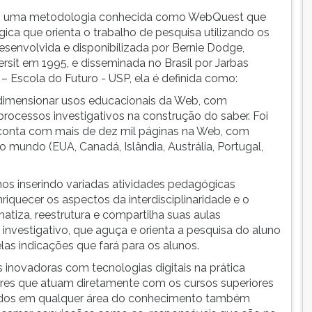
ro uma metodologia conhecida como WebQuest que
ca que orienta o trabalho de pesquisa utilizando os
esenvolvida e disponibilizada por Bernie Dodge,
rsit em 1995, e disseminada no Brasil por Jarbas
– Escola do Futuro - USP, ela é definida como:
a dimensionar usos educacionais da Web, com
ocessos investigativos na construção do saber. Foi
 conta com mais de dez mil páginas na Web, com
 mundo (EUA, Canadá, Islândia, Austrália, Portugal,
nos inserindo variadas atividades pedagógicas
riquecer os aspectos da interdisciplinaridade e o
atiza, reestrutura e compartilha suas aulas
vestigativo, que aguça e orienta a pesquisa do aluno
las indicações que fará para os alunos.
 inovadoras com tecnologias digitais na prática
res que atuam diretamente com os cursos superiores
iados em qualquer área do conhecimento também