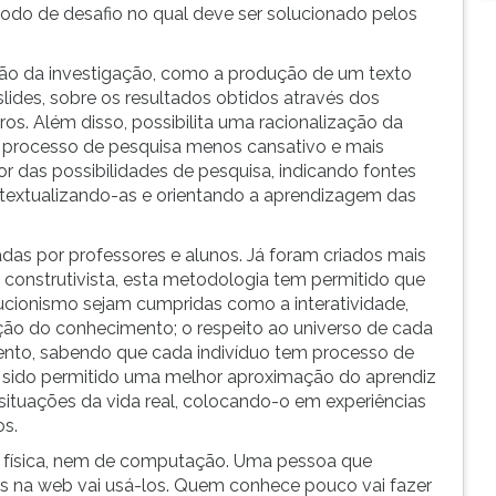
modo de desafio no qual deve ser solucionado pelos
são da investigação, como a produção de um texto
lides, sobre os resultados obtidos através dos
os. Além disso, possibilita uma racionalização da
 o processo de pesquisa menos cansativo e mais
or das possibilidades de pesquisa, indicando fontes
textualizando-as e orientando a aprendizagem das
as por professores e alunos. Já foram criados mais
 construtivista, esta metodologia tem permitido que
ionismo sejam cumpridas como a interatividade,
ção do conhecimento; o respeito ao universo de cada
nto, sabendo que cada indivíduo tem processo de
 sido permitido uma melhor aproximação do aprendiz
ituações da vida real, colocando-o em experiências
os.
o física, nem de computação. Uma pessoa que
as na web vai usá-los. Quem conhece pouco vai fazer