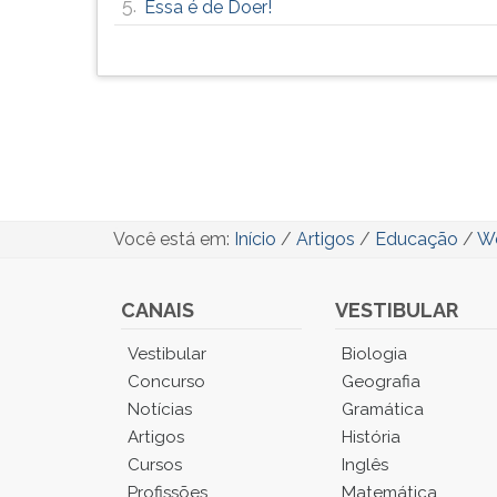
5.
Essa é de Doer!
Você está em:
Início
/
Artigos
/
Educação
/
We
CANAIS
VESTIBULAR
Você
Vestibular
Biologia
está
Concurso
Geografia
no
Notícias
Gramática
Menu
Artigos
História
Principal.
Cursos
Inglês
Pressione
TAB
Profissões
Matemática