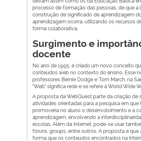
devam assim como os da Educação Básica en
F
processo de formação das pessoas, de que a i
para
construção de significado de aprendizagem do
ouvir
aprendizagem ocorra, utilizando os recursos de
essa
forma colaborativa.
instrução
novamente.
Surgimento e importânc
docente
No ano de 1995, é criado um novo conceito q
conteúdos web no contexto do ensino. Esse 
professores Bernie Dodge e Tom March, na San
"Web" significa rede e se refere à World Wide 
A proposta da WebQuest parte da criação de s
atividades orientadas para a pesquisa em que 
promoveria no aluno o desenvolvimento e a ca
aprendizagem, envolvendo a interdisciplinarid
escolas. Além da Internet, pode-se usar tam
fóruns, groups, entre outros. A proposta é que
forma que os conteúdos encontrados na Inter