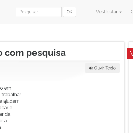
Vestibular
 com pesquisa
Ouvir Texto
to em
 trabalhar
ue ajudem
ocar e
ar da
ar a
a