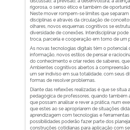
trabalhar
leitura
discussão, a previsão, a desenvoltura, a atenç
na
pressione
rigorosa, o senso ético e também de oportuni
perspectiva...
TAB
Neste mover rompem-se limites que separam
e
disciplinas e através da circulação de conceito
depois
olhares, novos esquemas cognitivos se estrut
F.
diversidade de conexões. Interdisciplinar pode s
Para
troca, parceria e cooperação em torno de um p
pausar
As novas tecnologias digitais têm o potencial
a
informação, novos estilos de pensar e racioci
leitura
do conhecimento e criar redes de saberes, q
pressione
Ambientes cognitivos abertos à compreensão
D
um ser indiviso em sua totalidade, com seus di
(primeira
formas de resolver problemas.
tecla
Diante das reflexões realizadas é que se situa
à
pedagógica de professores, quando também a 
esquerda
que possam analisar e rever a prática, num exer
do
que estes ao se apropriarem de situações didát
F),
aprendizagem com tecnologias e ferramentas 
para
possibilidades poderão fazer parte dos plane
continuar
construções cotidianas para aplicação com seus
pressione