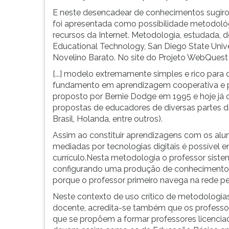
G
E neste desencadear de conhecimentos sugi
(primeira
foi apresentada como possibilidade metodológi
tecla
recursos da Internet. Metodologia, estudada, d
à
Educational Technology, San Diego State Unive
direita
Novelino Barato. No site do Projeto WebQuest 
do
[...] modelo extremamente simples e rico par
F).
fundamento em aprendizagem cooperativa e pr
Para
proposto por Bernie Dodge em 1995 e hoje já
ir
propostas de educadores de diversas partes do
ao
Brasil, Holanda, entre outros).
menu
principal
Assim ao constituir aprendizagens com os alu
pressione
mediadas por tecnologias digitais é possível en
a
currículo.Nesta metodologia o professor sistem
tecla
configurando uma produção de conhecimento in
J
porque o professor primeiro navega na rede pe
e
Neste contexto de uso crítico de metodologias
depois
docente, acredita-se também que os professo
F.
que se propõem a formar professores licenc
Pressione