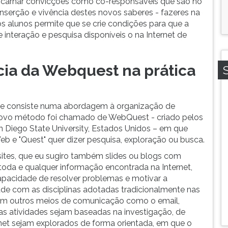
carnar convicções como co-responsáveis que são no
nserção e vivência destes novos saberes - fazeres na
s alunos permite que se crie condições para que a
 interação e pesquisa disponíveis o na Internet de
ia da Webquest na prática
ue consiste numa abordagem à organização de
novo método foi chamado de WebQuest - criado pelos
 Diego State University, Estados Unidos – em que
Web e "Quest" quer dizer pesquisa, exploração ou busca.
ites, que eu sugiro também slides ou blogs com
toda e qualquer informação encontrada na Internet,
pacidade de resolver problemas e motivar a
ade com as disciplinas adotadas tradicionalmente nas
bém outros meios de comunicação como o email,
 as atividades sejam baseadas na investigação, de
net sejam explorados de forma orientada, em que o