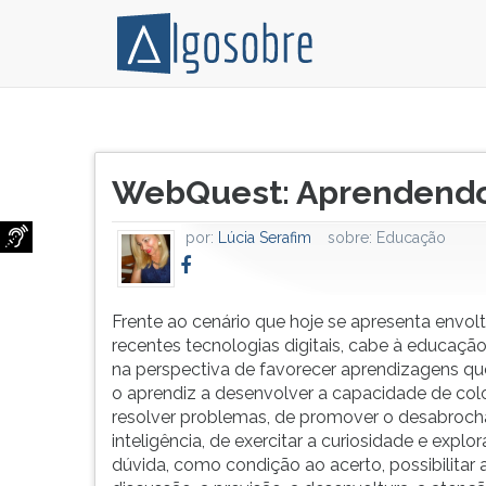
Frente
Pressione
ao
TAB
Título
cenário
e
WebQuest: Aprendendo
do
que
depois
artigo:
hoje
F
por:
Lúcia Serafim
sobre:
Educação
se
para
apresenta
ouvir
envolto
o
em
conteúdo
Frente ao cenário que hoje se apresenta envol
recentes
principal
recentes tecnologias digitais, cabe à educação
tecnologias
desta
na perspectiva de favorecer aprendizagens q
digitais,
tela.
o aprendiz a desenvolver a capacidade de col
cabe
Para
resolver problemas, de promover o desabroch
à
pular
inteligência, de exercitar a curiosidade e explor
educação
essa
dúvida, como condição ao acerto, possibilitar 