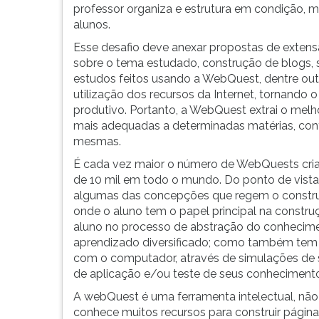
professor organiza e estrutura em condição, 
alunos.
Esse desafio deve anexar propostas de exten
sobre o tema estudado, construção de blogs, s
estudos feitos usando a WebQuest, dentre outr
utilização dos recursos da Internet, tornando
produtivo. Portanto, a WebQuest extrai o melh
mais adequadas a determinadas matérias, con
mesmas.
É cada vez maior o número de WebQuests criad
de 10 mil em todo o mundo. Do ponto de vista
algumas das concepções que regem o construc
onde o aluno tem o papel principal na constru
aluno no processo de abstração do conhecime
aprendizado diversificado; como também tem
com o computador, através de simulações de s
de aplicação e/ou teste de seus conheciment
A webQuest é uma ferramenta intelectual, nã
conhece muitos recursos para construir págin