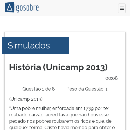
Simulado
Pressione
com
TAB
questões
e
Simulados
comentadas
depois
do
F
vestibular
para
2013
ouvir
História (Unicamp 2013)
da
o
Unicamp.
conteúdo
00:09
Conhecimentos
principal
Questão 1 de 8
Peso da Questão: 1
Gerais.
desta
tela.
(Unicamp 2013)
Para
“Uma pobre mulher, enforcada em 1739 por ter
pular
roubado carvão, acreditava que não houvesse
essa
pecado nos pobres roubarem os ricos e que, de
leitura
qualquer forma, Cristo havia morrido para obter o
pressione