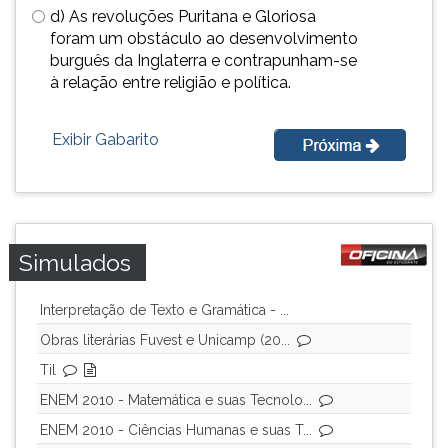
(primeira
d) As revoluções Puritana e Gloriosa
tecla
foram um obstáculo ao desenvolvimento
à
burguês da Inglaterra e contrapunham-se
direita
à relação entre religião e política.
do
F).
Exibir Gabarito
Para
ir
ao
menu
principal
pressione
Simulados
a
tecla
Interpretação de Texto e Gramática - ...
J
e
Obras literárias Fuvest e Unicamp (20...
depois
Til
F.
ENEM 2010 - Matemática e suas Tecnolo...
Pressione
F
ENEM 2010 - Ciências Humanas e suas T...
para