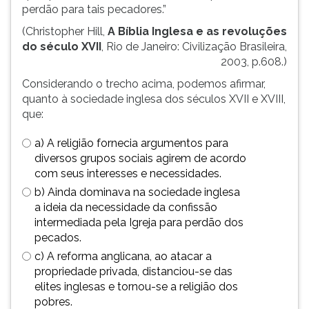
perdão para tais pecadores.”
TAB
e
(Christopher Hill,
A Bíblia Inglesa e as revoluções
depois
do século XVII
, Rio de Janeiro: Civilização Brasileira,
F.
2003, p.608.)
Para
Considerando o trecho acima, podemos afirmar,
pausar
quanto à sociedade inglesa dos séculos XVII e XVIII,
a
que:
leitura
pressione
a) A religião fornecia argumentos para
D
diversos grupos sociais agirem de acordo
(primeira
com seus interesses e necessidades.
tecla
b) Ainda dominava na sociedade inglesa
à
a ideia da necessidade da confissão
esquerda
intermediada pela Igreja para perdão dos
do
pecados.
F),
para
c) A reforma anglicana, ao atacar a
continuar
propriedade privada, distanciou-se das
pressione
elites inglesas e tornou-se a religião dos
G
pobres.