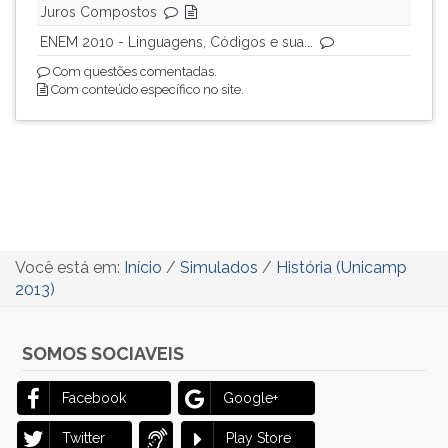
Juros Compostos
ouvir
ENEM 2010 - Linguagens, Códigos e sua...
essa
instrução
Com questões comentadas.
novamente.
Com conteúdo específico no site.
Você está em:
Início
/
Simulados
/
História (Unicamp
2013)
SOMOS SOCIAVEIS
Facebook
Google+
Twitter
Play Store