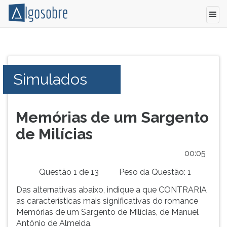
Conteúdo
Pressione
grátis
TAB
para
e
Simulados
vestibular,
depois
enem
F
e
para
concursos.
ouvir
Memórias de um Sargento
Videoaulas,
o
de Milícias
resumos
conteúdo
e
principal
00:05
download
desta
de
tela.
Questão 1 de 13
Peso da Questão: 1
livros,
Para
Das alternativas abaixo, indique a que CONTRARIA
biografias,
pular
as características mais significativas do romance
guia
essa
Memórias de um Sargento de Milícias, de Manuel
de
leitura
Antônio de Almeida.
profissões,
pressione