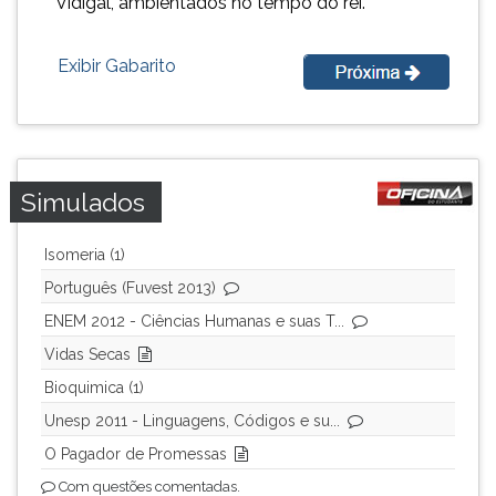
Vidigal, ambientados no tempo do rei.
(primeira
tecla
à
Exibir Gabarito
direita
do
F).
Para
ir
Simulados
ao
menu
principal
Isomeria (1)
pressione
Português (Fuvest 2013)
a
ENEM 2012 - Ciências Humanas e suas T...
tecla
J
Vidas Secas
e
Bioquimica (1)
depois
Unesp 2011 - Linguagens, Códigos e su...
F.
Pressione
O Pagador de Promessas
F
Com questões comentadas.
para