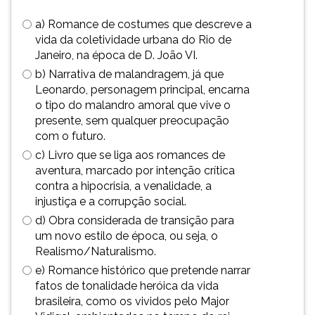
simulados
TAB
a) Romance de costumes que descreve a
comentados.
e
vida da coletividade urbana do Rio de
Acessibilidade
depois
Janeiro, na época de D. João VI.
sem
F.
leitor
Para
b) Narrativa de malandragem, já que
de
pausar
Leonardo, personagem principal, encarna
tela.
a
o tipo do malandro amoral que vive o
leitura
presente, sem qualquer preocupação
pressione
com o futuro.
D
c) Livro que se liga aos romances de
(primeira
aventura, marcado por intenção crítica
tecla
contra a hipocrisia, a venalidade, a
à
injustiça e a corrupção social.
esquerda
d) Obra considerada de transição para
do
um novo estilo de época, ou seja, o
F),
Realismo/Naturalismo.
para
e) Romance histórico que pretende narrar
continuar
fatos de tonalidade heróica da vida
pressione
brasileira, como os vividos pelo Major
G