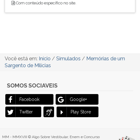
Com conteúdo específico no site.
ouvir
essa
instrução
novamente.
Você está em:
Início
/
Simulados
/
Memórias de um
Sargento de Milícias
SOMOS SOCIAVEIS
Facebook
Google+
Twitter
Play Store
MM - MMXVIII © Algo Sobre Vestibular, Enem e Concurso