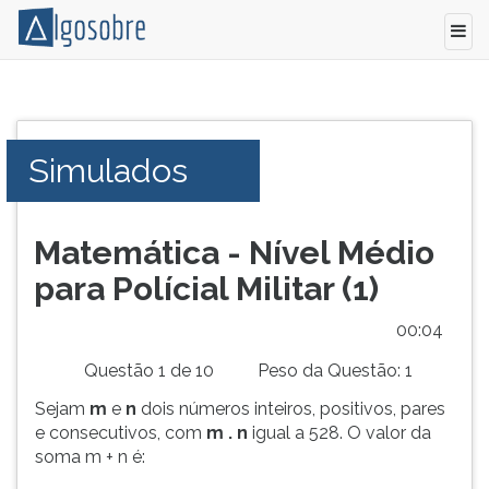
Conteúdo
Pressione
grátis
TAB
para
e
Simulados
vestibular,
depois
enem
F
e
para
concursos.
ouvir
Matemática - Nível Médio
Videoaulas,
o
para Polícial Militar (1)
resumos
conteúdo
e
principal
00:04
download
desta
de
tela.
Questão 1 de 10
Peso da Questão: 1
livros,
Para
Sejam
m
e
n
dois números inteiros, positivos, pares
biografias,
pular
e consecutivos, com
m . n
igual a 528. O valor da
guia
essa
soma m + n é:
de
leitura
profissões,
pressione