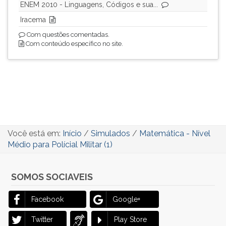
(primeira
ENEM 2010 - Linguagens, Códigos e sua...
tecla
Iracema
à
Com questões comentadas.
direita
Com conteúdo específico no site.
do
F).
Para
ir
ao
menu
principal
pressione
Você está em:
Início
/
Simulados
/
Matemática - Nível
a
Médio para Polícial Militar (1)
tecla
J
e
SOMOS SOCIAVEIS
depois
F.
Facebook
Google+
Pressione
F
Twitter
Play Store
para