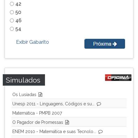
42
simulados
TAB
comentados.
e
50
Acessibilidade
depois
46
sem
F.
54
leitor
Para
de
pausar
Exibir Gabarito
tela.
a
leitura
pressione
D
(primeira
Simulados
tecla
à
esquerda
Os Lusíadas
do
Unesp 2011 - Linguagens, Códigos e su...
F),
para
Matemática - PMPB 2007
continuar
O Pagador de Promessas
pressione
ENEM 2010 - Matemática e suas Tecnolo...
G