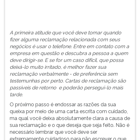
(primeira
tecla
à
direita
do
A primeira atitude que você deve tomar quando
F).
fizer alguma reclamação relacionada com seus
Para
negócios é usar o telefone. Entre em contato com a
ir
empresa em questão e descubra a pessoa a quem
ao
deve dirigir-se. E se for um caso difícil, que possa
menu
deixá-lo muito irritado, é melhor fazer sua
principal
reclamação verbalmente - de preferência sem
pressione
testemunhas por perto. Cartas de reclamação são
a
passíveis de retorno e poderão persegui-lo mais
tecla
tarde.
J
O próximo passo é endossar as razões da sua
e
queixa por meio de uma carta escrita com cuidado,
depois
ma qual você deixa absolutamente clara a causa de
F.
sua reclamação e o que deseja que seja feito. Não é
Pressione
necessário lembrar que você deve ser
F
extremamente cuidadoso para não escrever o que
para