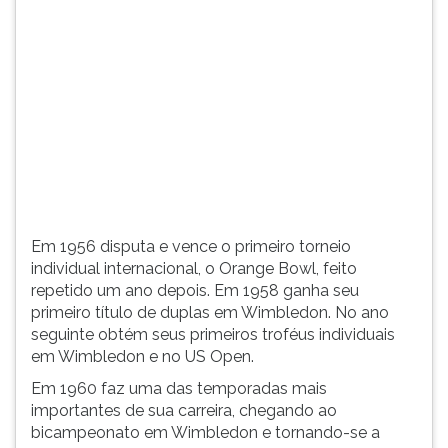
(primeira
tecla
à
direita
do
F).
Para
ir
ao
menu
principal
Em 1956 disputa e vence o primeiro torneio
pressione
individual internacional, o Orange Bowl, feito
a
repetido um ano depois. Em 1958 ganha seu
tecla
primeiro título de duplas em Wimbledon. No ano
J
seguinte obtém seus primeiros troféus individuais
e
em Wimbledon e no US Open.
depois
F.
Em 1960 faz uma das temporadas mais
Pressione
importantes de sua carreira, chegando ao
F
bicampeonato em Wimbledon e tornando-se a
para