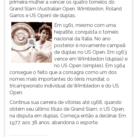
primeira mulher a vencer os quatro torneios do
ouvir
Grand Slam (Australian Open, Wimbledon, Roland
essa
Garros e US Open) de duplas.
instrução
Em 1961, mesmo com uma
novamente.
hepatite, conquista o torneio
nacional da Itália. No ano
posterior é novamente campeã
de duplas no US Open. Em 1963
vence em Wimbledon (duplas) e
no US Open (simples). Em 1964
consegue o feito que a consagra como um dos
nomes mais importantes do tênis mundial: o
tricampeonato individual de Wimbledon e do US
Open.
Continua sua carreira de vitórias até 1968, quando
obtém seu último título de Grand Slam, o US Open,
na disputa em duplas. Começa então a declinar. Em
1977, aos 38 anos, abandona o esporte.