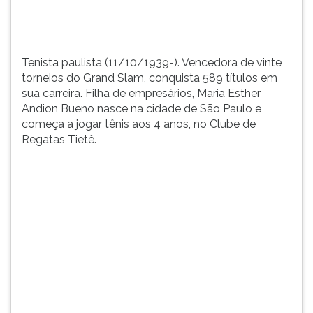
de
TAB
empresários,
e
...
depois
F.
Tenista paulista (11/10/1939-). Vencedora de vinte
Para
torneios do Grand Slam, conquista 589 títulos em
pausar
sua carreira. Filha de empresários, Maria Esther
a
Andion Bueno nasce na cidade de São Paulo e
leitura
começa a jogar tênis aos 4 anos, no Clube de
pressione
Regatas Tietê.
D
(primeira
tecla
à
esquerda
do
F),
para
continuar
pressione
G