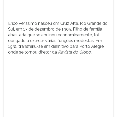
de
TAB
família
e
abastada
depois
que
F.
Érico Veríssimo nasceu cm Cruz Alta, Rio Grande do
se
Para
Sul, em 17 de dezembro de 1905. Filho de família
arruinou
pausar
abastada que se arruinou economicamente, foi
econ...
a
obrigado a exercer várias funções modestas. Em
leitura
1931, transferiu-se em definitivo para Porto Alegre,
pressione
onde se tornou diretor da
Revista do Globo
.
D
(primeira
tecla
à
esquerda
do
F),
para
continuar
pressione
G