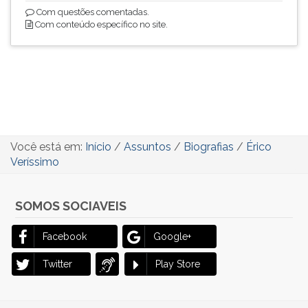
Com questões comentadas.
Com conteúdo específico no site.
Você está em:
Início
/
Assuntos
/
Biografias
/
Érico
Veríssimo
SOMOS SOCIAVEIS
Facebook
Google+
Twitter
Play Store