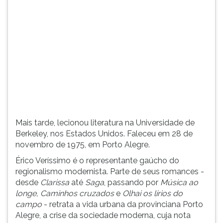
(primeira
tecla
à
direita
do
F).
Para
ir
ao
menu
principal
Mais tarde, lecionou literatura na Universidade de
pressione
Berkeley, nos Estados Unidos. Faleceu em 28 de
a
novembro de 1975, em Porto Alegre.
tecla
J
Érico Veríssimo é o representante gaúcho do
e
regionalismo modernista. Parte de seus romances -
depois
desde
Clarissa
até
Saga
, passando por
Música ao
F.
longe, Caminhos cruzados
e
Olhai os lírios do
Pressione
campo
- retrata a vida urbana da provinciana Porto
F
Alegre, a crise da sociedade moderna, cuja nota
para