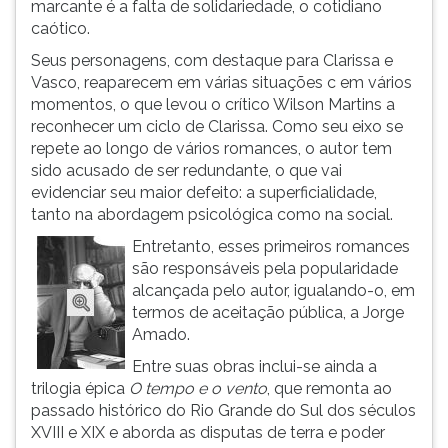
marcante é a falta de solidariedade, o cotidiano
ouvir
caótico.
essa
Seus personagens, com destaque para Clarissa e
instrução
Vasco, reaparecem em várias situações c em vários
novamente.
momentos, o que levou o crítico Wilson Martins a
reconhecer um ciclo de Clarissa. Como seu eixo se
repete ao longo de vários romances, o autor tem
sido acusado de ser redundante, o que vai
evidenciar seu maior defeito: a superficialidade,
tanto na abordagem psicológica como na social.
Entretanto, esses primeiros romances
são responsáveis pela popularidade
alcançada pelo autor, igualando-o, em
termos de aceitação pública, a Jorge
Amado.
Entre suas obras inclui-se ainda a
trilogia épica
O tempo e o vento
, que remonta ao
passado histórico do Rio Grande do Sul dos séculos
XVIII e XIX e aborda as disputas de terra e poder