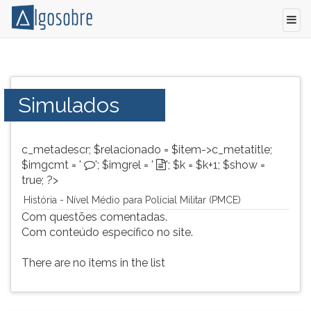
Simulados
Pressione
de
TAB
Concurso
e
Simulados
-
depois
História
F
para
para
c_metadescr; $relacionado = $item->c_metatitle;
Vestibular,
ouvir
$imgcmt = '
'; $imgrel = '
'; $k = $k+1; $show =
Concurso
o
true; ?>
e
conteúdo
ENEM.
principal
História - Nível Médio para Polícial Militar (PMCE)
desta
Com questões comentadas.
tela.
Com conteúdo específico no site.
Para
pular
There are no items in the list
essa
leitura
pressione