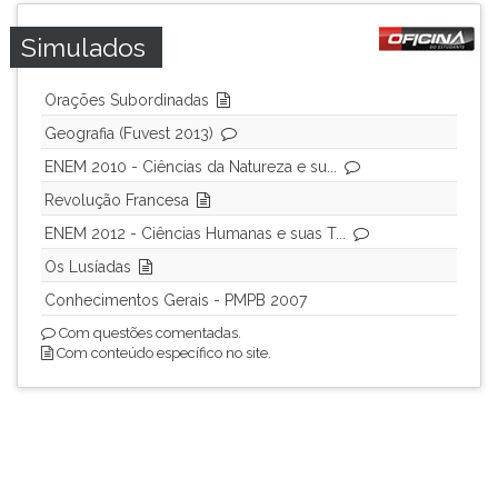
TAB
e
Simulados
depois
F.
Orações Subordinadas
Para
Geografia (Fuvest 2013)
pausar
a
ENEM 2010 - Ciências da Natureza e su...
leitura
Revolução Francesa
pressione
ENEM 2012 - Ciências Humanas e suas T...
D
(primeira
Os Lusíadas
tecla
Conhecimentos Gerais - PMPB 2007
à
esquerda
Com questões comentadas.
Com conteúdo específico no site.
do
F),
para
continuar
pressione
G